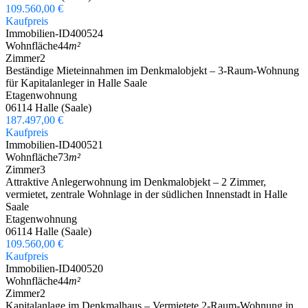
109.560,00 €
Kaufpreis
Immobilien-ID
400524
Wohnfläche
44
m²
Zimmer
2
Beständige Mieteinnahmen im Denkmalobjekt – 3-Raum-Wohnung
für Kapitalanleger in Halle Saale
Etagenwohnung
06114 Halle (Saale)
187.497,00 €
Kaufpreis
Immobilien-ID
400521
Wohnfläche
73
m²
Zimmer
3
Attraktive Anlegerwohnung im Denkmalobjekt – 2 Zimmer,
vermietet, zentrale Wohnlage in der südlichen Innenstadt in Halle
Saale
Etagenwohnung
06114 Halle (Saale)
109.560,00 €
Kaufpreis
Immobilien-ID
400520
Wohnfläche
44
m²
Zimmer
2
Kapitalanlage im Denkmalhaus – Vermietete 2-Raum-Wohnung in