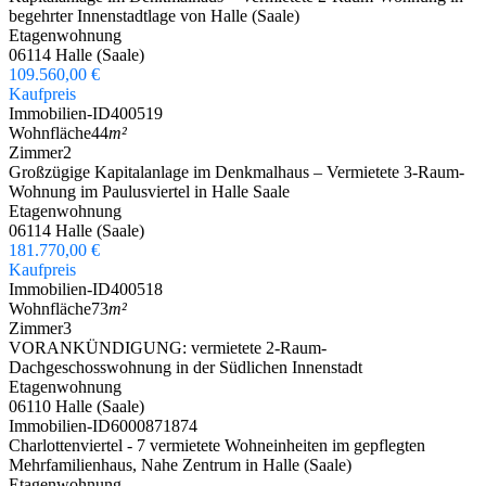
begehrter Innenstadtlage von Halle (Saale)
Etagenwohnung
06114 Halle (Saale)
109.560,00 €
Kaufpreis
Immobilien-ID
400519
Wohnfläche
44
m²
Zimmer
2
Großzügige Kapitalanlage im Denkmalhaus – Vermietete 3-Raum-
Wohnung im Paulusviertel in Halle Saale
Etagenwohnung
06114 Halle (Saale)
181.770,00 €
Kaufpreis
Immobilien-ID
400518
Wohnfläche
73
m²
Zimmer
3
VORANKÜNDIGUNG: vermietete 2-Raum-
Dachgeschosswohnung in der Südlichen Innenstadt
Etagenwohnung
06110 Halle (Saale)
Immobilien-ID
6000871874
Charlottenviertel - 7 vermietete Wohneinheiten im gepflegten
Mehrfamilienhaus, Nahe Zentrum in Halle (Saale)
Etagenwohnung