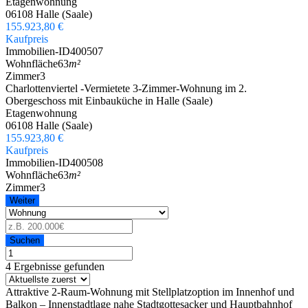
Etagenwohnung
06108 Halle (Saale)
155.923,80 €
Kaufpreis
Immobilien-ID
400507
Wohnfläche
63
m²
Zimmer
3
Charlottenviertel -Vermietete 3-Zimmer-Wohnung im 2.
Obergeschoss mit Einbauküche in Halle (Saale)
Etagenwohnung
06108 Halle (Saale)
155.923,80 €
Kaufpreis
Immobilien-ID
400508
Wohnfläche
63
m²
Zimmer
3
Weiter
Suchen
4 Ergebnisse gefunden
Attraktive 2-Raum-Wohnung mit Stellplatzoption im Innenhof und
Balkon – Innenstadtlage nahe Stadtgottesacker und Hauptbahnhof