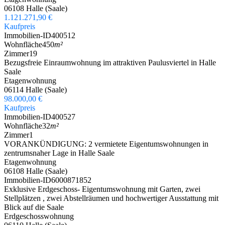
06108 Halle (Saale)
1.121.271,90 €
Kaufpreis
Immobilien-ID
400512
Wohnfläche
450
m²
Zimmer
19
Bezugsfreie Einraumwohnung im attraktiven Paulusviertel in Halle
Saale
Etagenwohnung
06114 Halle (Saale)
98.000,00 €
Kaufpreis
Immobilien-ID
400527
Wohnfläche
32
m²
Zimmer
1
VORANKÜNDIGUNG: 2 vermietete Eigentumswohnungen in
zentrumsnaher Lage in Halle Saale
Etagenwohnung
06108 Halle (Saale)
Immobilien-ID
6000871852
Exklusive Erdgeschoss- Eigentumswohnung mit Garten, zwei
Stellplätzen , zwei Abstellräumen und hochwertiger Ausstattung mit
Blick auf die Saale
Erdgeschosswohnung