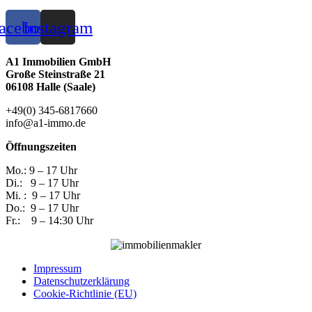
acebook
Instagram
A1 Immobilien GmbH
Große Steinstraße 21
06108 Halle (Saale)
+49(0) 345-6817660
info@a1-immo.de
Öffnungszeiten
Mo.: 9 – 17 Uhr
Di.: 9 – 17 Uhr
Mi. : 9 – 17 Uhr
Do.: 9 – 17 Uhr
Fr.: 9 – 14:30 Uhr
Impressum
Datenschutzerklärung
Cookie-Richtlinie (EU)