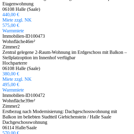
Etagenwohnung
06108 Halle (Saale)
440,00 €
Miete zzgl. NK
575,00 €
Warmmiete
Immobilien-ID
100473
Wohnfläche
46
m²
Zimmer
2
Zentral gelegene 2-Raum-Wohnung im Erdgeschoss mit Balkon –
Stellplatzoption im Innenhof verfügbar
Hochparterre
06108 Halle (Saale)
380,00 €
Miete zzgl. NK
495,00 €
Warmmiete
Immobilien-ID
100472
Wohnfläche
39
m²
Zimmer
2
Erstbezug nach Modernisierung: Dachgeschosswohnung mit
Balkon im beliebten Stadtteil Giebichenstein / Halle Saale
Dachgeschosswohnung
06114 Halle/Saale
570,00 €