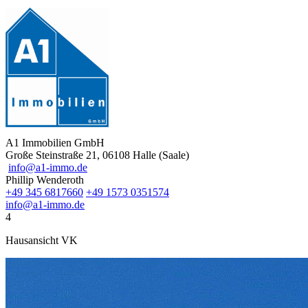
A1 Immobilien GmbH
Große Steinstraße 21, 06108 Halle (Saale)
info@a1-immo.de
Phillip Wenderoth
+49 345 6817660
+49 1573 0351574
info@a1-immo.de
4
Hausansicht VK